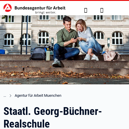
Hauptnavigation
zu den Hauptinhalten springen
Suche
Anmelden
Agentur für Arbeit Muenchen
Staatl. Georg-Büchner-
Realschule