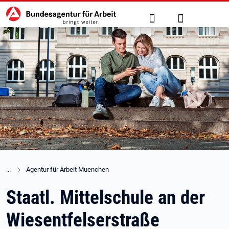
Hauptnavigation
zu den Hauptinhalten springen
Suche
Anmelden
Agentur für Arbeit Muenchen
Staatl. Mittelschule an der
Wiesentfelserstraße