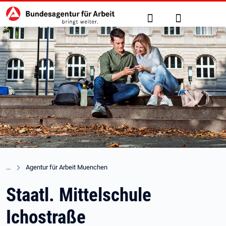
Hauptnavigation
zu den Hauptinhalten springen
Suche
Anmelden
Agentur für Arbeit Muenchen
Staatl. Mittelschule
Ichostraße