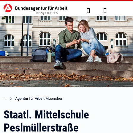
Hauptnavigation
zu den Hauptinhalten springen
Suche
Anmelden
Agentur für Arbeit Muenchen
Staatl. Mittelschule
Peslmüllerstraße