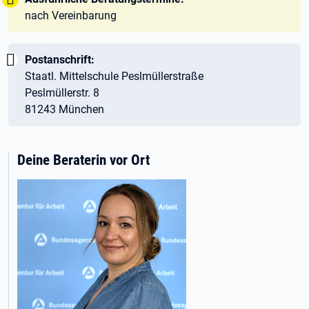
nach Vereinbarung
Wichtig:
Postanschrift:
Staatl. Mittelschule Peslmüllerstraße
Peslmüllerstr. 8
81243 München
Deine Beraterin vor Ort