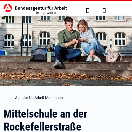
Hauptnavigation
zu den Hauptinhalten springen
Suche
Anmelden
Agentur für Arbeit Muenchen
Mittelschule an der
Rockefellerstraße