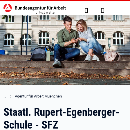
Hauptnavigation
zu den Hauptinhalten springen
Suche
Anmelden
Agentur für Arbeit Muenchen
Staatl. Rupert-Egenberger-
Schule - SFZ