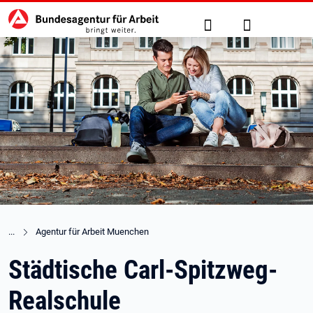
Hauptnavigation
zu den Hauptinhalten springen
Suche
Anmelden
Agentur für Arbeit Muenchen
Städtische Carl-Spitzweg-
Realschule