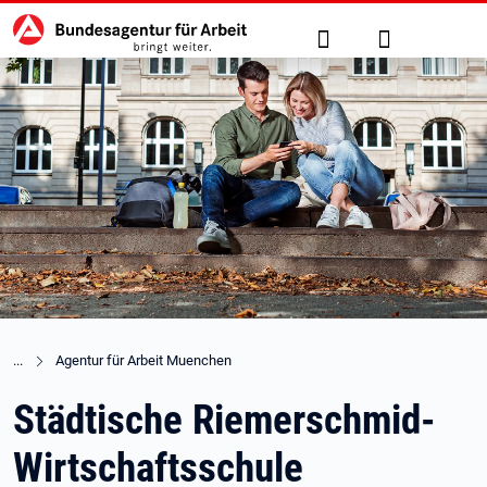
Hauptnavigation
zu den Hauptinhalten springen
Suche
Anmelden
Agentur für Arbeit Muenchen
Städtische Riemerschmid-
Wirtschaftsschule