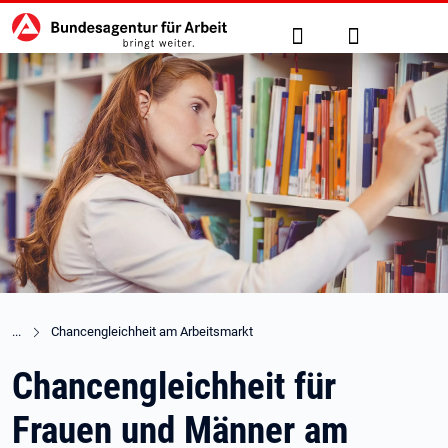
Hauptnavigation
zu den Hauptinhalten springen
Suche
Anmelden
Chancengleichheit am Arbeitsmarkt
Chancengleichheit für
Frauen und Männer am