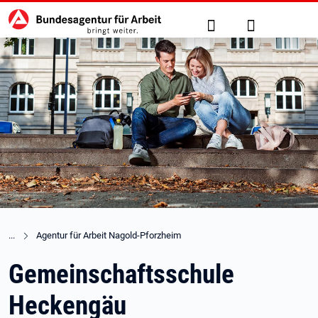
Hauptnavigation
zu den Hauptinhalten springen
Suche
Anmelden
Agentur für Arbeit Nagold-Pforzheim
Gemeinschaftsschule
Heckengäu