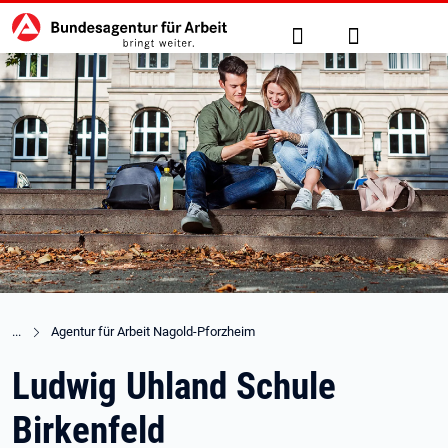
Hauptnavigation
zu den Hauptinhalten springen
Suche
Anmelden
Agentur für Arbeit Nagold-Pforzheim
Ludwig Uhland Schule
Birkenfeld