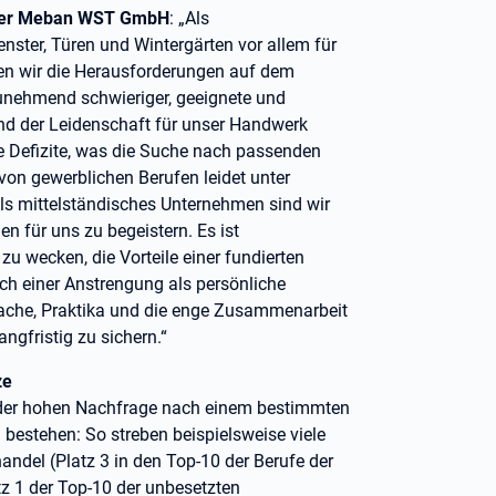
rger Meban WST GmbH
: „Als
ster, Türen und Wintergärten vor allem für
üren wir die Herausforderungen auf dem
unehmend schwieriger, geeignete und
und der Leidenschaft für unser Handwerk
e Defizite, was die Suche nach passenden
 von gewerblichen Berufen leidet unter
 Als mittelständisches Unternehmen sind wir
 für uns zu begeistern. Es ist
zu wecken, die Vorteile einer fundierten
h einer Anstrengung als persönliche
prache, Praktika und die enge Zusammenarbeit
ngfristig zu sichern.“
ze
n der hohen Nachfrage nach einem bestimmten
 bestehen: So streben beispielsweise viele
del (Platz 3 in den Top-10 der Berufe der
tz 1 der Top-10 der unbesetzten