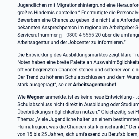
Jugendlichen mit Migrationshintergrund eine Herausford
großes Hindernis darstellen.“ Er ermutigte die Persona
Bewerbern eine Chance zu geben, die nicht alle Anforderu
bekannten Ansprechperson im regionalen Arbeitgeber-Ser
Servicerufnummer
0800 4 5555 20
über die umfangr
Arbeitsagentur und der Jobcenter zu informieren.“
Die Entwicklung des Ausbildungsmarktes zeigt klare Tre
Noten haben eine breite Palette an Auswahlmöglichkeit
oft vor begrenzten Chancen stehen und seltener von ei
Der Trend zu höheren Schulabschlüssen und dem Wunsc
stark ausgeprägt“, so der
Arbeitsagenturchef
.
Wie
Wegner
anmerkte, ist es keine neue Entwicklung 
Schulabschluss nicht direkt in Ausbildung oder Studiu
Überbrückungsmöglichkeiten nutzen.“ Gleichzeitig sei Fl
Thema: „Viele Jugendliche halten an einem bestimmten 
Heimatregion, was die Chancen stark einschränkt.“ Der
von 15 bis 25 Jahren, sich umfassend zu Berufsbildern