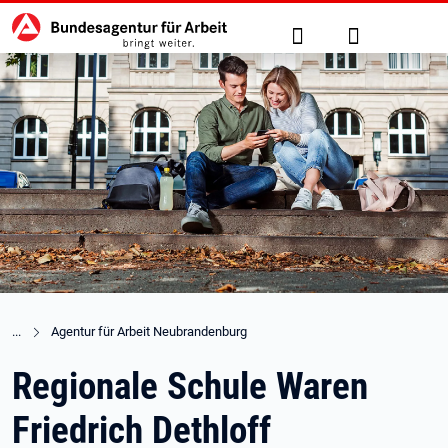
Hauptnavigation
zu den Hauptinhalten springen
Suche
Anmelden
Agentur für Arbeit Neubrandenburg
Regionale Schule Waren
Friedrich Dethloff