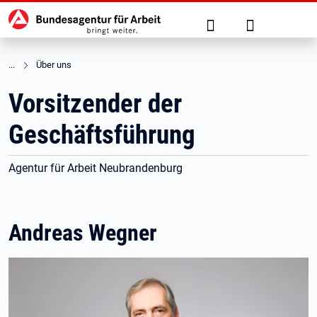
Hauptnavigation
zu den Hauptinhalten springen
Suche
Anmelden
Über uns
Vorsitzender der
Geschäftsführung
Agentur für Arbeit Neubrandenburg
Andreas Wegner