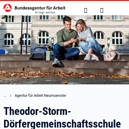
Hauptnavigation
zu den Hauptinhalten springen
Suche
Anmelden
Agentur für Arbeit Neumuenster
Theodor-Storm-
Dörfergemeinschaftsschule