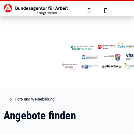
Hauptnavigation
zu den Hauptinhalten springen
Suche
Anmelden
Fort- und Weiterbildung
Angebote finden