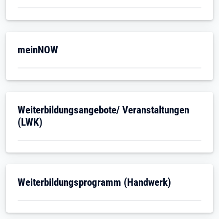
Öffnet in neuem Tab
meinNOW
Öffnet in neuem Tab
Weiterbildungsangebote/ Veranstaltungen
(LWK)
Öffnet in neuem Tab
Weiterbildungsprogramm (Handwerk)