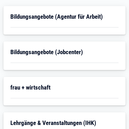
Öffnet in neuem Tab
Bildungsangebote (Agentur für Arbeit)
Öffnet in neuem Tab
Bildungsangebote (Jobcenter)
Öffnet in neuem Tab
frau + wirtschaft
Öffnet in neuem Tab
Lehrgänge & Veranstaltungen (IHK)