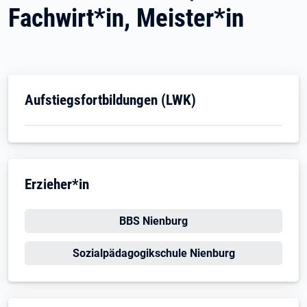
Fachwirt*in, Meister*in
Öffnet in neuem Tab
Aufstiegsfortbildungen (LWK)
Erzieher*in
Öffnet in neuem Tab
BBS Nienburg
Öffnet in neuem Tab
Sozialpädagogikschule Nienburg