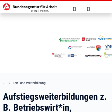
Hauptnavigation
zu den Hauptinhalten springen
Suche
Anmelden
Fort- und Weiterbildung
Aufstiegsweiterbildungen z.
B. Betriebswirt*in,