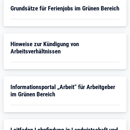
Öffnet in neuem Tab
Grundsätze für Ferienjobs im Grünen Bereich
Öffnet in neuem Tab
Hinweise zur Kündigung von
Arbeitsverhältnissen
Öffnet in neuem Tab
Informationsportal „Arbeit“ für Arbeitgeber
im Grünen Bereich
Öffnet in neuem Tab
Leitfaden Lohnfindung in Landwirtschaft und