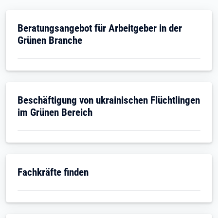
Öffnet in neuem Tab
Beratungsangebot für Arbeitgeber in der
Grünen Branche
Öffnet in neuem Tab
Beschäftigung von ukrainischen Flüchtlingen
im Grünen Bereich
Öffnet in neuem Tab
Fachkräfte finden