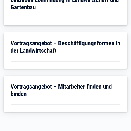
Gartenbau
Öffnet in neuem Tab
Vortragsangebot – Beschäftigungsformen in
der Landwirtschaft
Öffnet in neuem Tab
Vortragsangebot – Mitarbeiter finden und
binden