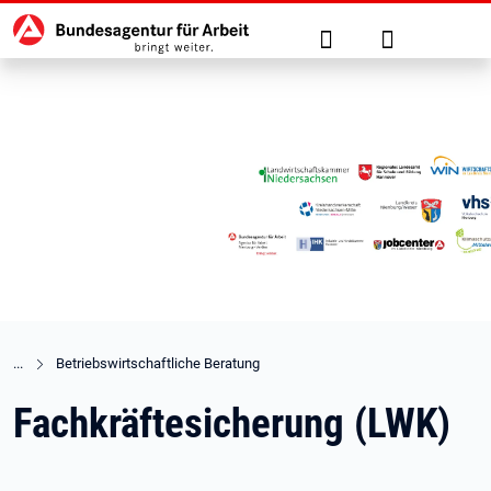
Hauptnavigation
zu den Hauptinhalten springen
Suche
Anmelden
Betriebswirtschaftliche Beratung
Fachkräftesicherung (LWK)