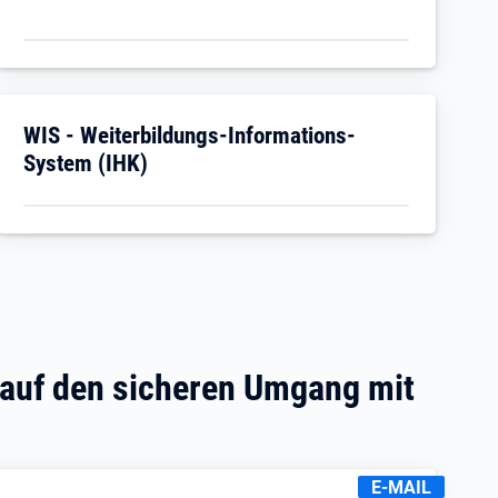
Öffnet in neuem Tab
WIS - Weiterbildungs-Informations-
System (IHK)
 auf den sicheren Umgang mit
KENNZEICHNUNG
E-MAIL