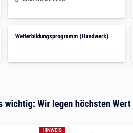
Öffnet in neuem Tab
Weiterbildungsprogramm (Handwerk)
 wichtig: Wir legen höchsten Wert
KENNZEICHNUNGEN
:
HINWEIS