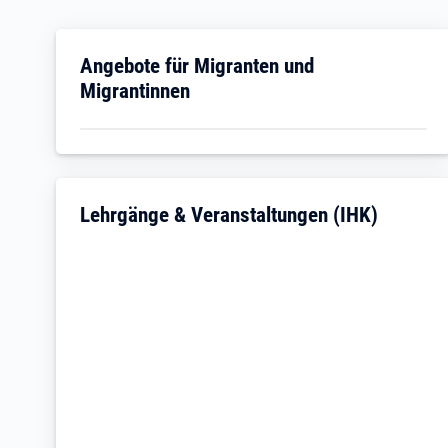
Öffnet in neuem Tab
Angebote für Migranten und
Migrantinnen
Öffnet in neuem Tab
Lehrgänge & Veranstaltungen (IHK)