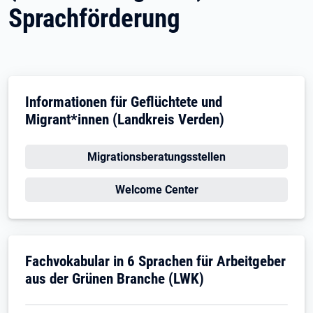
Sprachförderung
Informationen für Geflüchtete und
Migrant*innen (Landkreis Verden)
Öffnet in neuem Tab
Migrationsberatungsstellen
Öffnet in neuem Tab
Welcome Center
Öffnet in neuem Tab
Fachvokabular in 6 Sprachen für Arbeitgeber
aus der Grünen Branche (LWK)