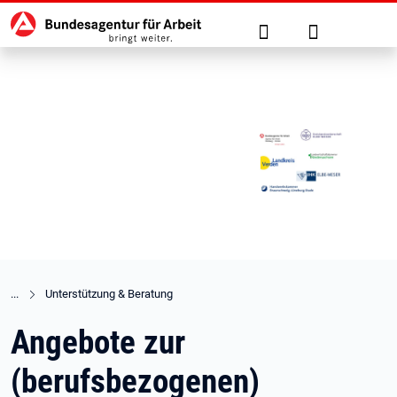
Hauptnavigation
zu den Hauptinhalten springen
Suche
Anmelden
Unterstützung & Beratung
Angebote zur
(berufsbezogenen)