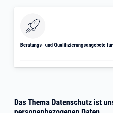
Öffnet in neuem Tab
Beratungs- und Qualifizierungsangebote fü
Das Thema Datenschutz ist uns
personenbezogenen Daten.