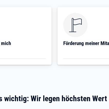
Öffnet in neuem Tab
r mich
Förderung meiner Mit
 wichtig: Wir legen höchsten Wert