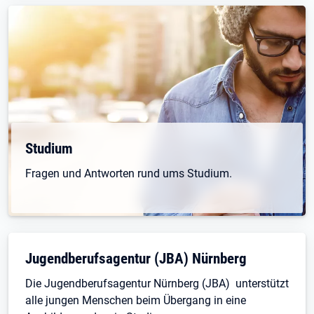
Öffnet in neuem Tab
Studium
Fragen und Antworten rund ums Studium.
Öffnet in neuem Tab
Jugendberufsagentur (JBA) Nürnberg
Die Jugendberufsagentur Nürnberg (JBA) unterstützt
alle jungen Menschen beim Übergang in eine