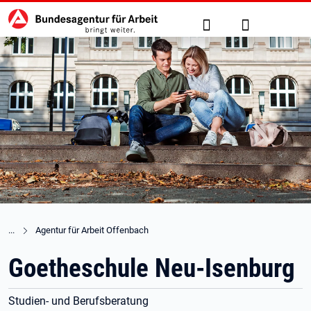
Hauptnavigation
zu den Hauptinhalten springen
Suche
Anmelden
Agentur für Arbeit Offenbach
Goetheschule Neu-Isenburg
Studien- und Berufsberatung