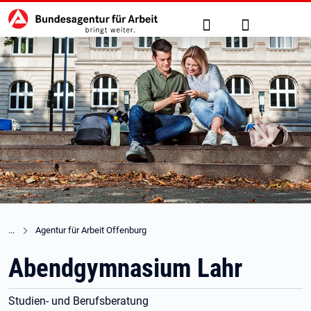
Hauptnavigation
zu den Hauptinhalten springen
Suche
Anmelden
Agentur für Arbeit Offenburg
Abendgymnasium Lahr
Studien- und Berufsberatung