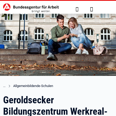
Hauptnavigation
zu den Hauptinhalten springen
Suche
Anmelden
Allgemeinbildende-Schulen
Geroldsecker
Bildungszentrum Werkreal-