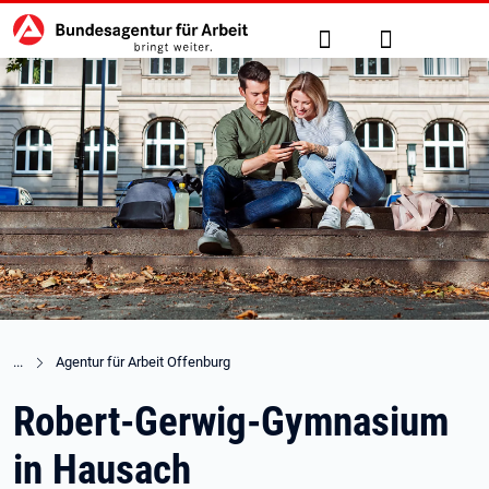
Hauptnavigation
zu den Hauptinhalten springen
Suche
Anmelden
Agentur für Arbeit Offenburg
Robert-Gerwig-Gymnasium
in Hausach