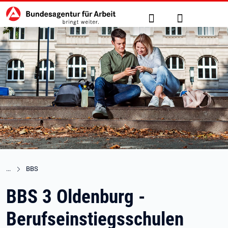
Hauptnavigation
zu den Hauptinhalten springen
Suche
Anmelden
BBS
BBS 3 Oldenburg -
Berufseinstiegsschulen