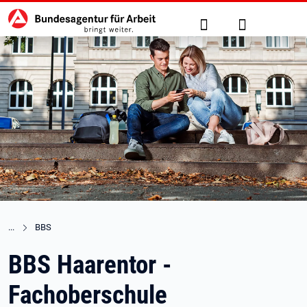
Hauptnavigation
zu den Hauptinhalten springen
Suche
Anmelden
BBS
BBS Haarentor -
Fachoberschule