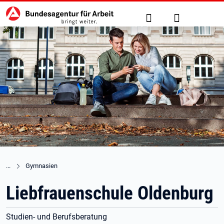
Hauptnavigation
zu den Hauptinhalten springen
Suche
Anmelden
Gymnasien
Liebfrauenschule Oldenburg
Studien- und Berufsberatung