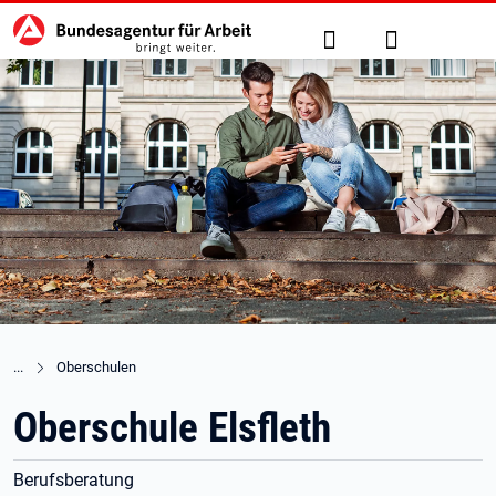
Hauptnavigation
zu den Hauptinhalten springen
Suche
Anmelden
Oberschulen
Oberschule Elsfleth
Berufsberatung