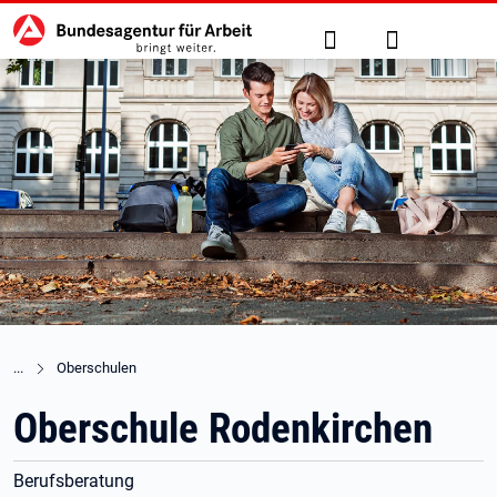
Hauptnavigation
zu den Hauptinhalten springen
Suche
Anmelden
Oberschulen
Oberschule Rodenkirchen
Berufsberatung