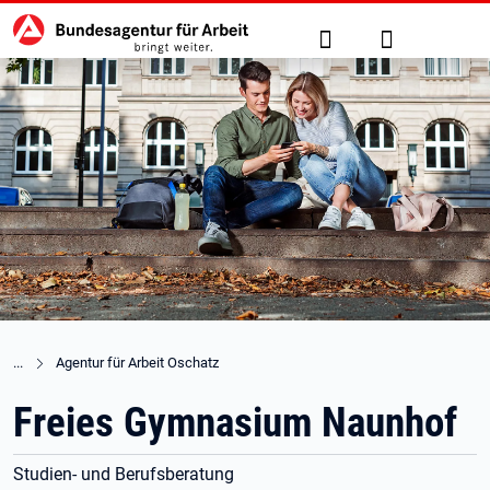
Hauptnavigation
zu den Hauptinhalten springen
Suche
Anmelden
Agentur für Arbeit Oschatz
Freies Gymnasium Naunhof
Studien- und Berufsberatung