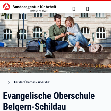
Hauptnavigation
zu den Hauptinhalten springen
Suche
Anmelden
Hier der Überblick über die:
Evangelische Oberschule
Belgern-Schildau