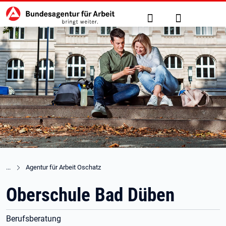
Hauptnavigation
zu den Hauptinhalten springen
Suche
Anmelden
Agentur für Arbeit Oschatz
Oberschule Bad Düben
Berufsberatung