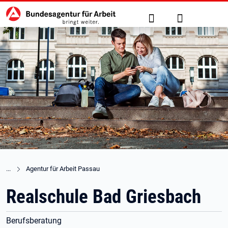
Hauptnavigation
zu den Hauptinhalten springen
Suche
Anmelden
Agentur für Arbeit Passau
Realschule Bad Griesbach
Berufsberatung