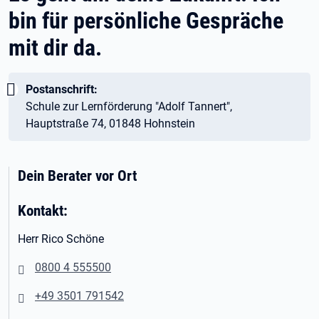
bin für persönliche Gespräche
mit dir da.
Wichtig:
Postanschrift:
Schule zur Lernförderung "Adolf Tannert",
Hauptstraße 74, 01848 Hohnstein
Dein Berater vor Ort
Kontakt:
Herr Rico Schöne
0800 4 555500
+49 3501 791
5
42