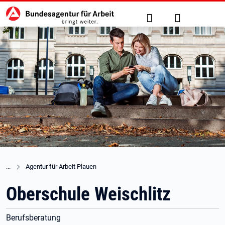
Hauptnavigation
zu den Hauptinhalten springen
Suche
Anmelden
Agentur für Arbeit Plauen
Oberschule Weischlitz
Berufsberatung