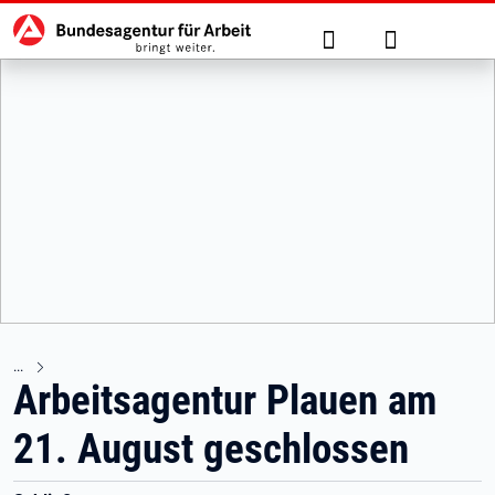
Hauptnavigation
zu den Hauptinhalten springen
Suche
Anmelden
Arbeitsagentur Plauen am
21. August geschlossen