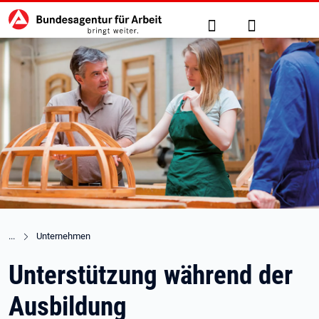
Hauptnavigation
zu den Hauptinhalten springen
Suche
Anmelden
Unternehmen
Unterstützung während der
Ausbildung