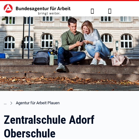
Hauptnavigation
zu den Hauptinhalten springen
Suche
Anmelden
Agentur für Arbeit Plauen
Zentralschule Adorf
Oberschule