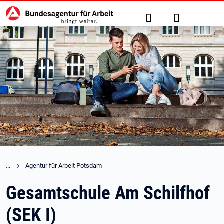
Hauptnavigation
zu den Hauptinhalten springen
Suche
Anmelden
Agentur für Arbeit Potsdam
Gesamtschule Am Schilfhof
(SEK I)