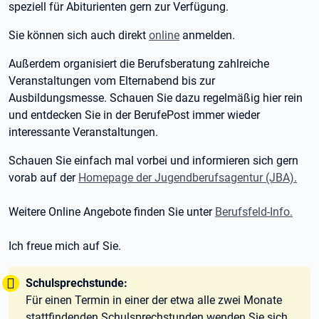
speziell für Abiturienten gern zur Verfügung.
Sie können sich auch direkt
online
anmelden.
Außerdem organisiert die Berufsberatung zahlreiche
Veranstaltungen vom Elternabend bis zur
Ausbildungsmesse. Schauen Sie dazu regelmäßig hier rein
und entdecken Sie in der BerufePost immer wieder
interessante Veranstaltungen.
Schauen Sie einfach mal vorbei und informieren sich gern
vorab auf der
Homepage der Jugendberufsagentur (JBA).
Weitere Online Angebote finden Sie unter
Berufsfeld-Info.
Ich freue mich auf Sie.
Tipp:
Schulsprechstunde:
Für einen Termin in einer der etwa alle zwei Monate
stattfindenden Schulsprechstunden wenden Sie sich