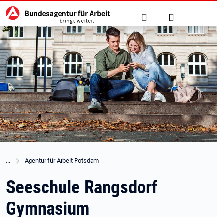
Hauptnavigation
zu den Hauptinhalten springen
Suche
Anmelden
Agentur für Arbeit Potsdam
Seeschule Rangsdorf
Gymnasium