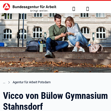
Hauptnavigation
zu den Hauptinhalten springen
Suche
Anmelden
Agentur für Arbeit Potsdam
Vicco von Bülow Gymnasium
Stahnsdorf