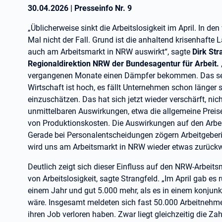
30.04.2026
|
Presseinfo Nr.
9
„Üblicherweise sinkt die Arbeitslosigkeit im April. In d
Mal nicht der Fall. Grund ist die anhaltend krisenhafte L
auch am Arbeitsmarkt in NRW auswirkt“, sagte
Dirk Str
Regionaldirektion NRW der Bundesagentur für Arbeit.
vergangenen Monate einen Dämpfer bekommen. Das sehen
Wirtschaft ist hoch, es fällt Unternehmen schon länger
einzuschätzen. Das hat sich jetzt wieder verschärft, nic
unmittelbaren Auswirkungen, etwa die allgemeine Preis
von Produktionskosten. Die Auswirkungen auf den Arbeit
Gerade bei Personalentscheidungen zögern Arbeitgeberi
wird uns am Arbeitsmarkt in NRW wieder etwas zurückw
Deutlich zeigt sich dieser Einfluss auf den NRW-Arbeit
von Arbeitslosigkeit, sagte Strangfeld. „Im April gab e
einem Jahr und gut 5.000 mehr, als es in einem konjunkt
wäre. Insgesamt meldeten sich fast 50.000 Arbeitnehmer
ihren Job verloren haben. Zwar liegt gleichzeitig die Za