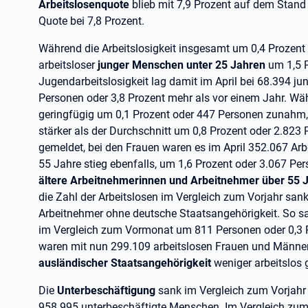
Arbeitslosenquote
blieb mit 7,9 Prozent auf dem Stand
Quote bei 7,8 Prozent.
Während die Arbeitslosigkeit insgesamt um 0,4 Prozent 
arbeitsloser
junger Menschen unter 25 Jahren
um 1,5 P
Jugendarbeitslosigkeit lag damit im April bei 68.394 
Personen oder 3,8 Prozent mehr als vor einem Jahr. Wäh
geringfügig um 0,1 Prozent oder 447 Personen zunahm, 
stärker als der Durchschnitt um 0,8 Prozent oder 2.823
gemeldet, bei den Frauen waren es im April 352.067 Arbei
55 Jahre stieg ebenfalls, um 1,6 Prozent oder 3.067 Pe
ältere Arbeitnehmerinnen und Arbeitnehmer über 55 
die Zahl der Arbeitslosen im Vergleich zum Vorjahr san
Arbeitnehmer ohne deutsche Staatsangehörigkeit. So sa
im Vergleich zum Vormonat um 811 Personen oder 0,3 
waren mit nun 299.109 arbeitslosen Frauen und Männer
ausländischer Staatsangehörigkeit
weniger arbeitslos 
Die
Unterbeschäftigung
sank im Vergleich zum Vorjahr
958.995 unterbeschäftigte Menschen. Im Vergleich zum