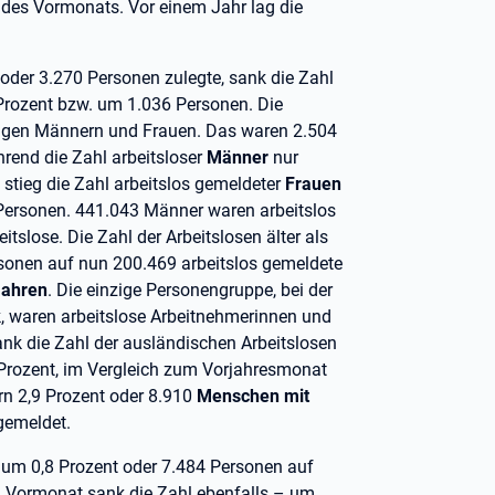
 des Vormonats. Vor einem Jahr lag die
oder 3.270 Personen zulegte, sank die Zahl
rozent bzw. um 1.036 Personen. Die
jungen Männern und Frauen. Das waren 2.504
rend die Zahl arbeitsloser
Männer
nur
stieg die Zahl arbeitslos gemeldeter
Frauen
 Personen. 441.043 Männer waren arbeitslos
tslose. Die Zahl der Arbeitslosen älter als
rsonen auf nun 200.469 arbeitslos gemeldete
Jahren
. Die einzige Personengruppe, bei der
k, waren arbeitslose Arbeitnehmerinnen und
nk die Zahl der ausländischen Arbeitslosen
Prozent, im Vergleich zum Vorjahresmonat
n 2,9 Prozent oder 8.910
Menschen mit
gemeldet.
 um 0,8 Prozent oder 7.484 Personen auf
 Vormonat sank die Zahl ebenfalls – um