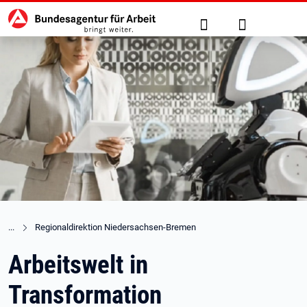
Hauptnavigation
zu den Hauptinhalten springen
Suche
Anmelden
Regionaldirektion Niedersachsen-Bremen
Arbeitswelt in
Transformation