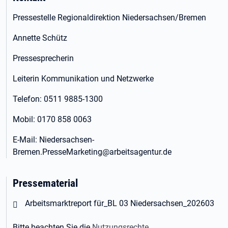
Pressestelle Regionaldirektion Niedersachsen/Bremen
Annette Schütz
Pressesprecherin
Leiterin Kommunikation und Netzwerke
Telefon: 0511 9885-1300
Mobil: 0170 858 0063
E-Mail: Niedersachsen-
Bremen.PresseMarketing@arbeitsagentur.de
Pressematerial
Öffnet in neuem Tab
Arbeitsmarktreport für_BL 03 Niedersachsen_202603
Bitte beachten Sie die
Nutzungsrechte
.