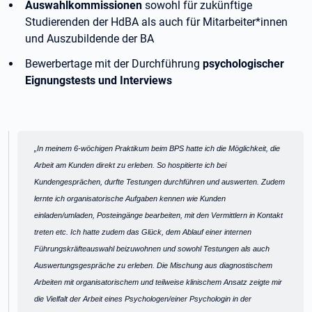
Auswahlkommissionen
sowohl für zukünftige
Studierenden der HdBA als auch für Mitarbeiter*innen
und Auszubildende der BA
Bewerbertage mit der Durchführung
psychologischer
Eignungstests und Interviews
Zitat:
„In meinem 6-wöchigen Praktikum beim BPS hatte ich die Möglichkeit, die
Arbeit am Kunden direkt zu erleben. So hospitierte ich bei
Kundengesprächen, durfte Testungen durchführen und auswerten. Zudem
lernte ich organisatorische Aufgaben kennen wie Kunden
einladen/umladen, Posteingänge bearbeiten, mit den Vermittlern in Kontakt
treten etc. Ich hatte zudem das Glück, dem Ablauf einer internen
Führungskräfteauswahl beizuwohnen und sowohl Testungen als auch
Auswertungsgespräche zu erleben. Die Mischung aus diagnostischem
Arbeiten mit organisatorischem und teilweise klinischem Ansatz zeigte mir
die Vielfalt der Arbeit eines Psychologen/einer Psychologin in der