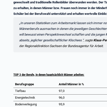
gewechselt und traditionelle Rollenbilder überwunden werden. Der Ta
zu erhalten, in denen Männer bzw. Frauen noch immer in der Minderh
Schüler bei der Berufswahl unterstützt und erhalten wertvolle Einblic
Zitat:
„In unseren Statistiken zum Arbeitsmarkt lassen sich immer no
Männerberufe ausmachen in denen die jeweiligen Geschlechter 
will bewusst einen Perspektivwechsel schaffen und die jungen
abseits, jeglicher gesellschaftlicher Klischees.
“,
sagte
Klaus-Pe
der Regionaldirektion Sachsen der Bundesagentur für Arbeit.
TOP 3 der Berufe, in denen hauptsächlich Männer arbeiten:
Berufsgruppe
Anteil Männer in %
Tiefbau
97,0
Energietechnik
96,0
Bodenverlegung
95,9