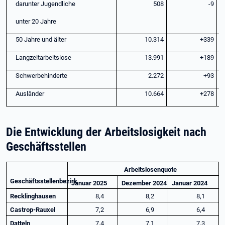
darunter Jugendliche
508
-9
unter 20 Jahre
50 Jahre und älter
10.314
+339
Langzeitarbeitslose
13.991
+189
Schwerbehinderte
2.272
+93
Ausländer
10.664
+278
Die Entwicklung der Arbeitslosigkeit nach
Geschäftsstellen
Arbeitslosenquote
Geschäftsstellenbezirk
Januar 2025
Dezember 2024
Januar 2024
Recklinghausen
8,4
8,2
8,1
Castrop-Rauxel
7,2
6,9
6,4
Datteln
7,4
7,1
7,3