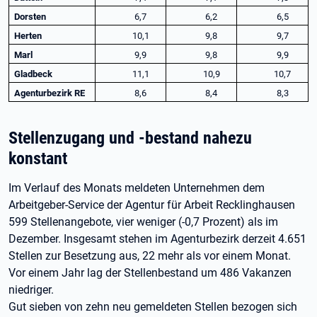
Dorsten
6,7
6,2
6,5
Herten
10,1
9,8
9,7
Marl
9,9
9,8
9,9
Gladbeck
11,1
10,9
10,7
Agenturbezirk RE
8,6
8,4
8,3
Stellenzugang und -bestand nahezu
konstant
Im Verlauf des Monats meldeten Unternehmen dem
Arbeitgeber-Service der Agentur für Arbeit Recklinghausen
599 Stellenangebote, vier weniger (-0,7 Prozent) als im
Dezember. Insgesamt stehen im Agenturbezirk derzeit 4.651
Stellen zur Besetzung aus, 22 mehr als vor einem Monat.
Vor einem Jahr lag der Stellenbestand um 486 Vakanzen
niedriger.
Gut sieben von zehn neu gemeldeten Stellen bezogen sich