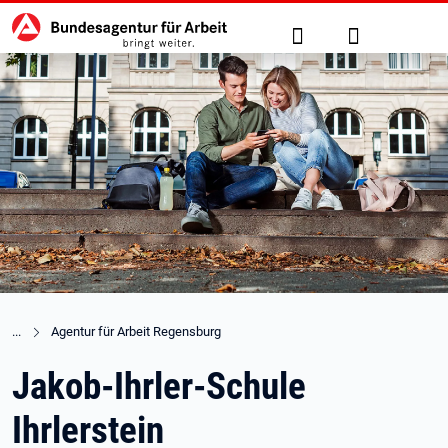
Hauptnavigation
zu den Hauptinhalten springen
Suche
Anmelden
Agentur für Arbeit Regensburg
Jakob-Ihrler-Schule
Ihrlerstein